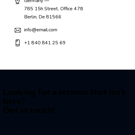
Germany —
785 15h Street, Office 478
Berlin, De 81566
info@email.com
+1 840 841 25 69
Looking for a sermon that isn't
here?
Get in touch!