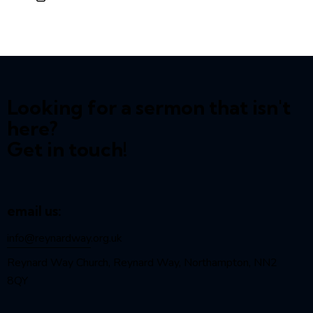
Looking for a sermon that isn't
here?
Get in touch!
email us:
info@reynardway
.org.uk
Reynard Way Church, Reynard Way, Northampton, NN2
8QY