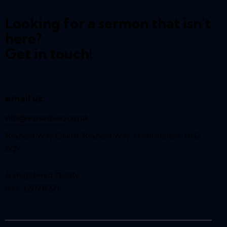
Looking for a sermon that isn't
here?
Get in touch!
email us:
info@reynardway
.org.uk
Reynard Way Church, Reynard Way, Northampton, NN2
8QY
A Registered Charity
(No. 1207627)