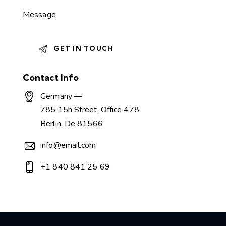
Contact Info
Germany —
785 15h Street, Office 478
Berlin, De 81566
info@email.com
+1 840 841 25 69