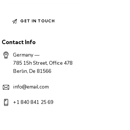
Contact Info
Germany —
785 15h Street, Office 478
Berlin, De 81566
info@email.com
+1 840 841 25 69