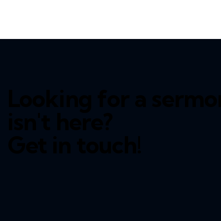
Looking for a sermo
isn't here?
Get in touch!