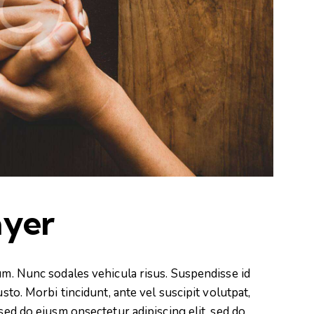
ayer
lum. Nunc sodales vehicula risus. Suspendisse id
usto. Morbi tincidunt, ante vel suscipit volutpat,
 sed do eiusm onsectetur adipiscing elit, sed do