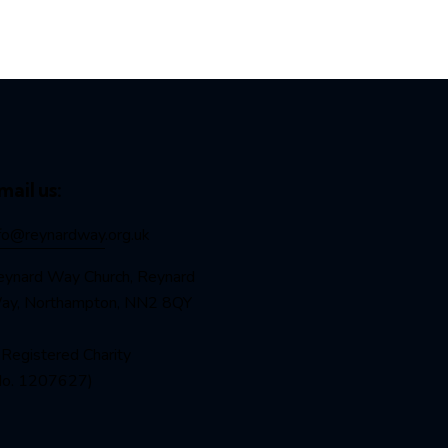
mail us:
nfo@reynardway
.org.uk
eynard Way Church, Reynard
ay, Northampton, NN2 8QY
Registered Charity
No. 1207627)