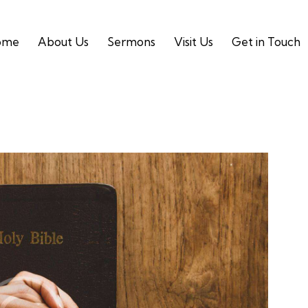
ome
About Us
Sermons
Visit Us
Get in Touch