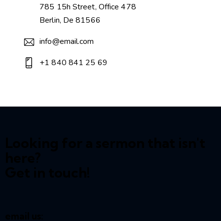
785 15h Street, Office 478
Berlin, De 81566
info@email.com
+1 840 841 25 69
Looking for a sermon that isn't
here?
Get in touch!
email us: